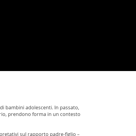
i bambini adolescenti. In passato,
rario, prendono forma in un contesto
etativi sul rapporto padre-figlio –