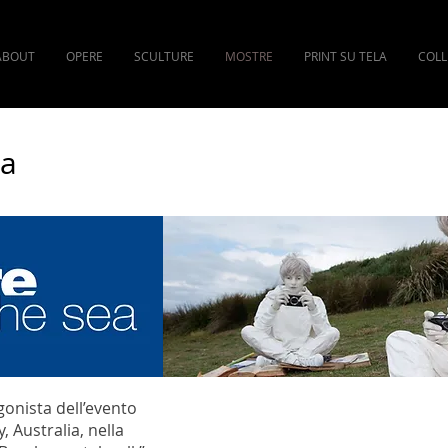
ABOUT
OPERE
SCULTURE
MOSTRE
PRINT SU TELA
COLL
ea
gonista dell’evento
 Australia, nella