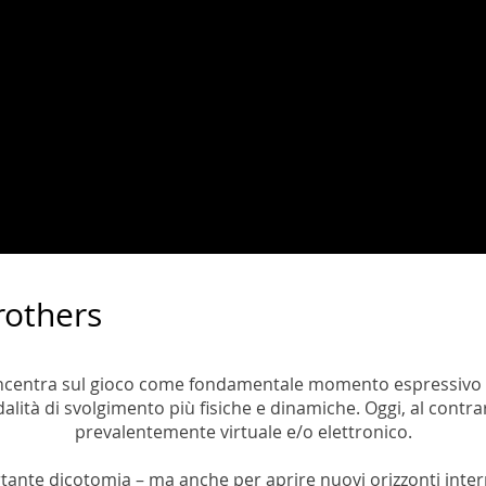
rothers
concentra sul gioco come fondamentale momento espressivo d
alità di svolgimento più fisiche e dinamiche. Oggi, al cont
prevalentemente virtuale e/o elettronico.
ante dicotomia – ma anche per aprire nuovi orizzonti interpr