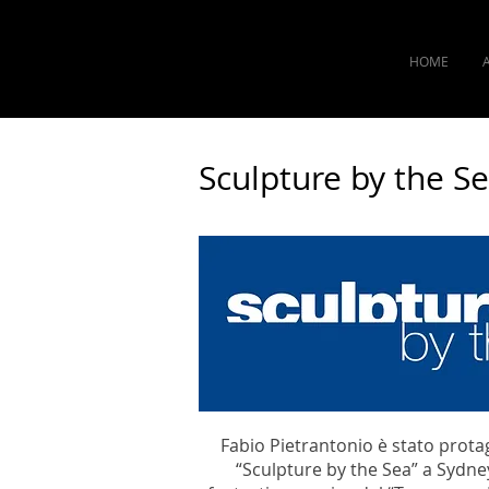
FABIO PIETRANTONIO
HOME
Art atelier and design studio
Sculpture by the S
Fabio Pietrantonio è stato prota
“Sculpture by the Sea” a Sydney,