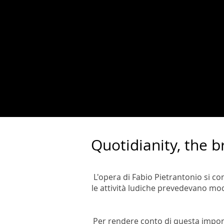
Quotidianity, the b
L'opera di Fabio Pietrantonio si 
le attività ludiche prevedevano mod
Per rendere conto di questa import